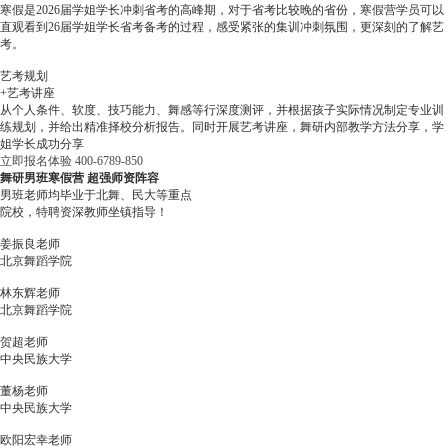
寒假是2026届学姐学长冲刺省考的高峰期，对于省考比较晚的省份，寒假营学员可以
直观看到26届学姐学长省考备考的过程，感受紧张的集训冲刺氛围，更深刻的了解艺
考。
艺考规划
+艺考讲座
从个人条件、软度、技巧能力、舞感等行深度测评，并根据孩子实际情况制定专业训
练规划，并给出精准择校分析报告。同时开展艺考讲座，舞研内部教学方法分享，学
姐学长成功分享
立即报名体验
400-6789-850
舞研男班寒假营
超强师资阵容
男班老师均毕业于北舞、民大等重点
院校，特聘资深教师坐镇指导！
姜振良老师
北京舞蹈学院
林东辉老师
北京舞蹈学院
贺超老师
中央民族大学
董杨老师
中央民族大学
欧阳宏幸老师