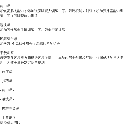
能力课
①恢复肌肉能力；②加强腰腹能力训练；③加强胯根能力训练；④加强膝盖能力训
练；⑤加强脚腕能力训练
毯技课
①加强连续侧手翻训练；②加强侧空翻训练
民舞综合课
①学习1个风格性组合；②精扣所学组合
干货讲座
舞研资深艺考规划师根据艺考考情，并集结内部十年择校经验、往届成功学员大学
库，为孩子量身制定备考规划
- 软度课 -
- 技巧课 -
- 能力课 -
- 毯技课 -
- 民舞综合课 -
- 干货讲座 -
技巧进步对比