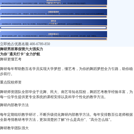
感受舞研特聘专业
师资团队教学方法
舞研体验营都会安排专业老师，姜振良老师毯子功团队，驻扎各个校区，专门的软度、技巧、剧目、即兴教学团队等全方面提升。
来舞研看榜样
舞研寒假营每年都有高三训练，冲刺校考；都是冲刺北京好的学校；专业练的都很厉害，提前找到自己的榜样，找到自己的差距,为自己的艺考之路摩拳擦掌。
课时多
专业提升大
体验营跟正课一样安排非常满，每天8个多小时课程，而且还有早晚功，课程丰富，来舞研寒假营，这专业会有明显的提升。
来舞研看自己
舞研每年成绩那么优秀，很大一部分原因是训练强度大，能吃苦才为人上人，寒假营是考验学员的关卡，提前来考察，相互选择，也是一种责任。
立即抢占优惠名额
400-6789-850
舞研男班寒假营六大强实力
为你"通关打卡"全力护航
舞研更懂艺考
舞研每年帮助数百名学员实现大学梦想，懂艺考，为你的舞蹈梦想全力引路，助你稳
步前行。
重点院校师资
舞研师资团队全部毕业于北舞、民大、南艺等知名院校，舞蹈艺考教学经验丰富，为
每一位学生提供更专业系统的课程安排以及科学个性化的教学方法。
舞研内部教学方法
每年定期组织教学研讨，不断升级优化舞研内部教学方法。每年安排数百位老师根据
全新考情教研考学方法，更加清楚的了解"什么是高分"、"高分怎么练"。
舞研教学团队强大