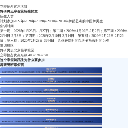
立即抢占优惠名额
舞研男班寒假营
招生简章
招生人群
计划参加2027年/2028年/2029年/2030年/2031年舞蹈艺考的中国舞男生
集训时间
第一期：2026年1月23日-1月27日；第二期：2026年1月29日-2月2日；第三期：2026年
2月4日-2月8日；第四期：2026年2月10日-2月14日；第五期：2026年2月22日-2月26
日；第六期：2026年2月28日-3月4日；具体开课时间以各省放假时间为准
集训校区
舞研男班北京昌平校区
立即抢占优惠名额
400-6789-850
这个寒假舞蹈生为什么要参加
舞研男班寒假营
明确艺考方向
纠正训练规范
测试孩子适不适合走艺考，用正确的舞蹈动作规范每一位学员，舞研深知各地省考校考对专业的规范要求，把握好假期，提升自己。
获取舞研
专属择校分析
每一个来舞研寒假营的学员，舞研测评老师都会根据孩子的情况，给出专业择校分析，以及适合什么方向发展，应该如何规划，避免走弯路。
感受艺考集训氛围
专业系统的训练模式，提前感受集训营氛围，艺考考试的紧迫性，现在到你们考试真正留下集训的时间不多了，早准备早提升。
一对一定制
训练计划
凡报名都可获取学员定制的训练计划，快速在家打基础，为真正出来集训的时候打好底子。有了艺考方向，有了训练方法，在舞研能够大大的提升。
了解舞研综合实力
假期体验，可以了解舞研强悍的师资和教学，体验舞研多年研发教学方法，同时也能了解舞研每年出好成绩的原因，加入舞研，事半功倍；
来舞研看对手
舞研每年寒假营有上千名舞蹈生参加，普高生，艺校生等什么专业程度都有，很多初中的时候每年参加寒假营，专业功底改善很大，把握寒假机会。