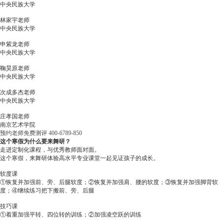
中央民族大学
林家宇老师
中央民族大学
申紫龙老师
中央民族大学
鞠昊原老师
中央民族大学
次成多杰老师
中央民族大学
庄孝国老师
南京艺术学院
预约老师免费测评
400-6789-850
这个寒假为什么要来舞研？
走进定制化课程，与优秀教师面对面。
这个寒假，来舞研体验高水平专业课堂一起见证孩子的成长。
软度课
①恢复并加强前、旁、后腿软度；②恢复并加强肩、腰的软度；③恢复并加强脚背软
度；④继续练习把下搬前、旁、后腿
技巧课
①着重加强平转、四位转的训练；②加强凌空跃的训练