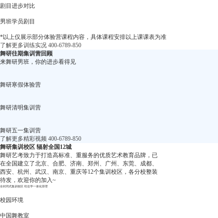
剧目进步对比
男班学员剧目
*以上仅展示部分体验营课程内容，具体课程安排以上课课表为准
了解更多训练实况
400-6789-850
舞研往期集训营回顾
来舞研男班，你的进步看得见
舞研寒假体验营
舞研清明集训营
舞研五一集训营
了解更多精彩视频
400-6789-850
舞研集训校区
辐射全国12城
舞研艺考致力于打造高标准、重服务的优质艺术教育品牌，已
在全国建立了北京、合肥、济南、郑州、广州、东莞、成都、
西安、杭州、武汉、南京、重庆等12个集训校区，各分校整装
待发，欢迎你的加入~
全封闭式集训校区 吃住学一体化管理
校园环境
中国舞教室